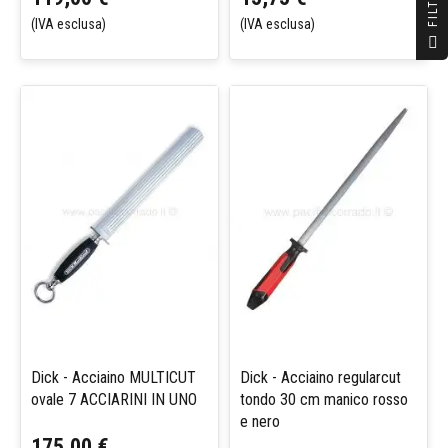
R
(IVA esclusa)
(IVA esclusa)
F
I
L
T
E
Dick - Acciaino MULTICUT
Dick - Acciaino regularcut
ovale 7 ACCIARINI IN UNO
tondo 30 cm manico rosso
e nero
175,00 €