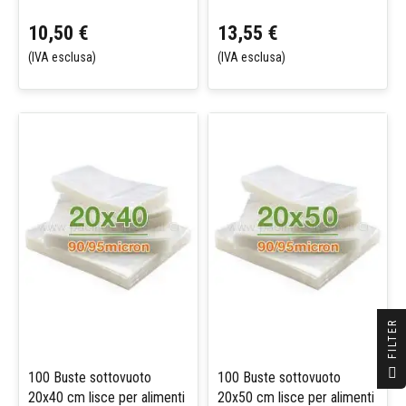
10,50 €
13,55 €
(IVA esclusa)
(IVA esclusa)
R
F
I
L
T
E
100 Buste sottovuoto
100 Buste sottovuoto
20x40 cm lisce per alimenti
20x50 cm lisce per alimenti