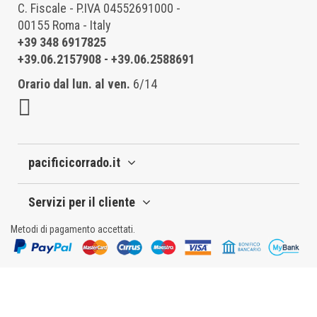
C. Fiscale - P.IVA 04552691000 -
00155 Roma - Italy
+39 348 6917825
+39.06.2157908
-
+39.06.2588691
Orario dal lun. al ven.
6/14
pacificicorrado.it
Servizi per il cliente
Metodi di pagamento accettati.
© 2025 Pacifici Corrado - V.le P. Togliatti n. 1282 | 00155 - Roma (RM) | P.IVA
04552691000 |
Privacy Policy