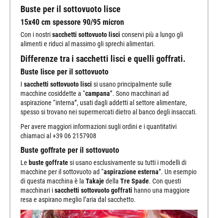
Buste per il sottovuoto lisce
15x40 cm spessore 90/95 micron
Con i nostri
sacchetti sottovuoto lisci
conservi più a lungo gli
alimenti e riduci al massimo gli sprechi alimentari.
Differenze tra i sacchetti lisci e quelli goffrati.
Buste lisce per il sottovuoto
I
sacchetti sottovuoto lisci
si usano principalmente sulle
macchine cosiddette a “
campana
”. Sono macchinari ad
aspirazione “interna”, usati dagli addetti al settore alimentare,
spesso si trovano nei supermercati dietro al banco degli insaccati.
Per avere maggiori informazioni sugli ordini e i quantitativi
chiamaci al +39 06 2157908
Buste goffrate per il sottovuoto
Le
buste goffrate
si usano esclusivamente su tutti i modelli di
macchine per il sottovuoto ad “
aspirazione esterna
”. Un esempio
di questa macchina è la
Takaje
della
Tre Spade
. Con questi
macchinari i
sacchetti sottovuoto goffrati
hanno una maggiore
resa e aspirano meglio l’aria dal sacchetto.