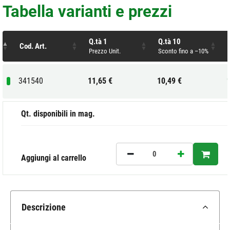
Tabella varianti e prezzi
Q.tà 1
Q.tà 10
Cod. Art.
Prezzo Unit.
Sconto fino a –10%
341540
11,65 €
10,49 €
Qt. disponibili in mag.
Aggiungi al carrello
Descrizione