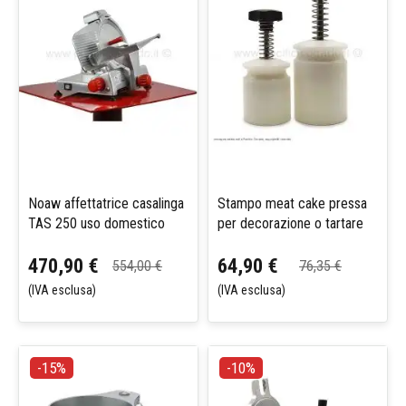
Noaw affettatrice casalinga
Stampo meat cake pressa
TAS 250 uso domestico
per decorazione o tartare
470,90 €
64,90 €
554,00 €
76,35 €
(IVA esclusa)
(IVA esclusa)
-15%
-10%