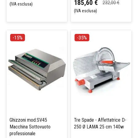
185,60 €
232,00 €
(IVA esclusa)
(IVA esclusa)
-15%
-35%
Ghizzoni mod.SV45
Tre Spade - Affettatrice D-
Macchina Sottovuoto
250 Ø LAMA 25 cm 140w
professionale