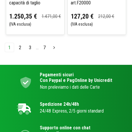
capacità di taglio
art.F20000
1.250,35 €
127,20 €
1.471,00 €
212,00 €
(IVA esclusa)
(IVA esclusa)
1
2
3
…
7
Pagamenti sicuri
Con Paypal e PagOnline by Unicredit
Non preleviamo i dati delle Carte
Spedizione 24h/48h
24/48 Express, 2/5 giorni standard
Supporto online con chat