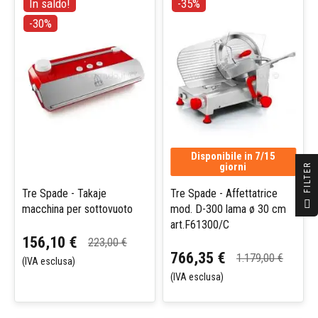
In saldo!
-35%
-30%
Disponibile in 7/15
giorni
R
Tre Spade - Takaje
Tre Spade - Affettatrice
F
I
L
T
E
macchina per sottovuoto
mod. D-300 lama ø 30 cm
art.F61300/C
156,10 €
223,00 €
766,35 €
1.179,00 €
(IVA esclusa)
(IVA esclusa)