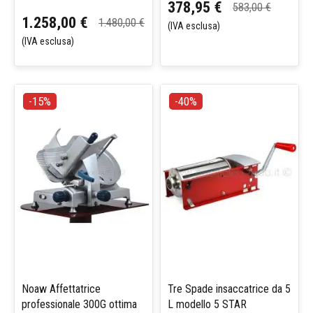
378,95 €
583,00 €
1.258,00 €
1.480,00 €
(IVA esclusa)
(IVA esclusa)
-15%
-40%
Noaw Affettatrice
Tre Spade insaccatrice da 5
professionale 300G ottima
L modello 5 STAR