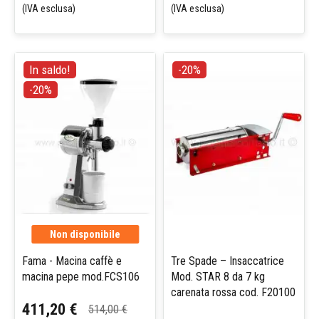
(IVA esclusa)
(IVA esclusa)
In saldo!
-20%
-20%
Non disponibile
Fama - Macina caffè e
Tre Spade – Insaccatrice
macina pepe mod.FCS106
Mod. STAR 8 da 7 kg
carenata rossa cod. F20100
411,20 €
514,00 €