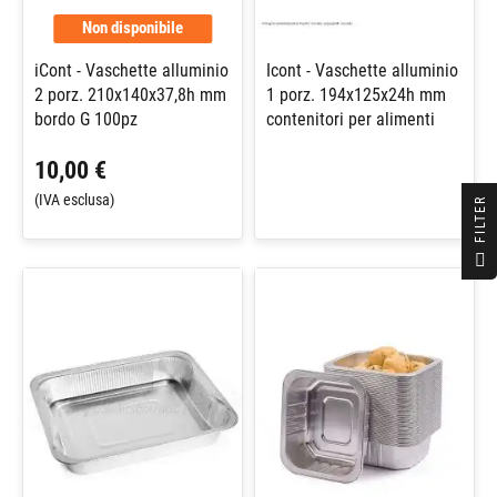
Non disponibile
iCont - Vaschette alluminio
Icont - Vaschette alluminio
2 porz. 210x140x37,8h mm
1 porz. 194x125x24h mm
bordo G 100pz
contenitori per alimenti
10,00 €
(IVA esclusa)
R
F
I
L
T
E