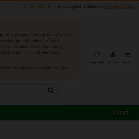
Confronta (
0
)
Hai bisogno di assistenza?
+39 348 6917825
to
. Tutti gli ordini effettuati durante questo
ccessibile, permettendo agli utenti di
ta verranno spediti esclusivamente gli
assero disponibili per la spedizione
Preferiti (
0
)
Accedi
Carrello
l vettore e incollandolo nelle rispettive
Contatti