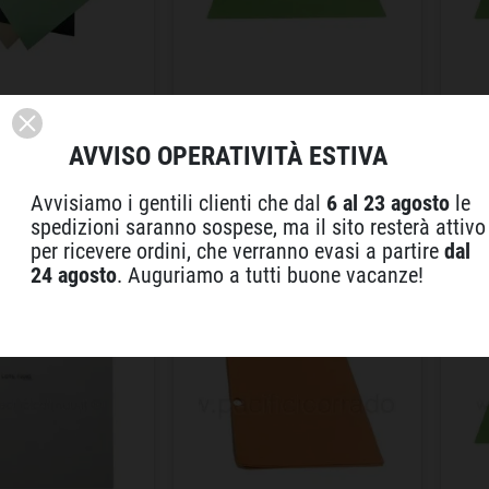
 cm 25 x 42
Carta MSP cm 30 x 40
Ca
AVVISO OPERATIVITÀ ESTIVA
mantenimento esposizione
ma
carne
ca
Avvisiamo i gentili clienti che dal
6 al 23 agosto
le
spedizioni saranno sospese, ma il sito resterà attivo
per ricevere ordini, che verranno evasi a partire
dal
24 agosto
. Auguriamo a tutti buone vacanze!