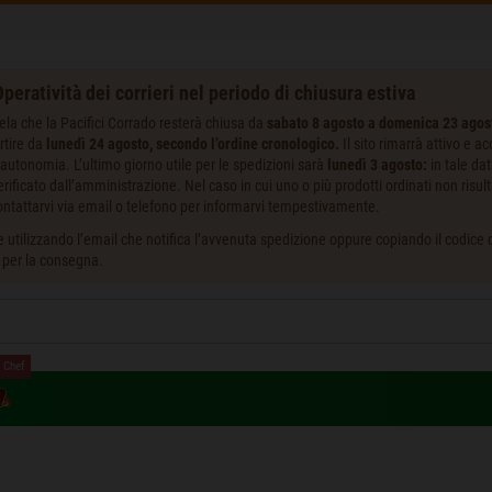
peratività dei corrieri nel periodo di chiusura estiva
ela che la Pacifici Corrado resterà chiusa da
sabato 8 agosto a domenica 23 agos
rtire da
lunedì 24 agosto, secondo l’ordine cronologico.
Il sito rimarrà attivo e a
autonomia. L’ultimo giorno utile per le spedizioni sarà
lunedì 3 agosto:
in tale da
ificato dall’amministrazione. Nel caso in cui uno o più prodotti ordinati non risult
ntattarvi via email o telefono per informarvi tempestivamente.
 utilizzando l’email che notifica l’avvenuta spedizione oppure copiando il codice de
i per la consegna.
 Chef