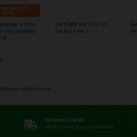
ibile in circa 15
giorni
hamburger a forma
Dischi MSP mm 115 x 115
Ca
n carta paraffinati
con foro ø mm 5
ve
114
a)
ateriale per avvolgere la carne
Spedizione 24h/48h
24/48 Express, 2/5 giorni standard