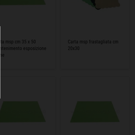
rta msp cm 35 x 50
Carta msp frastagliata cm
ntenimento esposizione
20x30
rne