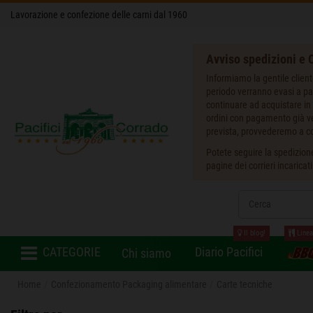
Lavorazione e confezione delle carni dal 1960
Avviso spedizioni e O
Informiamo la gentile client
periodo verranno evasi a pa
continuare ad acquistare in 
ordini con pagamento già ver
prevista, provvederemo a co
Potete seguire la spedizione
pagine dei corrieri incaricat
Il blog!
Linea
CATEGORIE
Diario Pacifici
Chi siamo
Home
Confezionamento Packaging alimentare
Carte tecniche