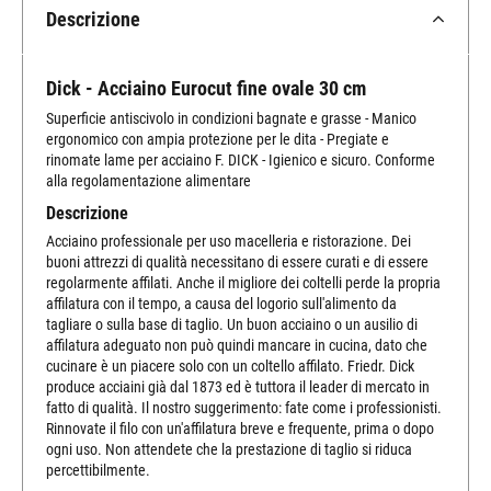
Descrizione
Dick - Acciaino Eurocut fine ovale 30 cm
Superficie antiscivolo in condizioni bagnate e grasse - Manico
ergonomico con ampia protezione per le dita - Pregiate e
rinomate lame per acciaino F. DICK - Igienico e sicuro. Conforme
alla regolamentazione alimentare
Descrizione
Acciaino professionale per uso macelleria e ristorazione. Dei
buoni attrezzi di qualità necessitano di essere curati e di essere
regolarmente affilati. Anche il migliore dei coltelli perde la propria
affilatura con il tempo, a causa del logorio sull'alimento da
tagliare o sulla base di taglio. Un buon acciaino o un ausilio di
affilatura adeguato non può quindi mancare in cucina, dato che
cucinare è un piacere solo con un coltello affilato. Friedr. Dick
produce acciaini già dal 1873 ed è tuttora il leader di mercato in
fatto di qualità. Il nostro suggerimento: fate come i professionisti.
Rinnovate il filo con un'affilatura breve e frequente, prima o dopo
ogni uso. Non attendete che la prestazione di taglio si riduca
percettibilmente.