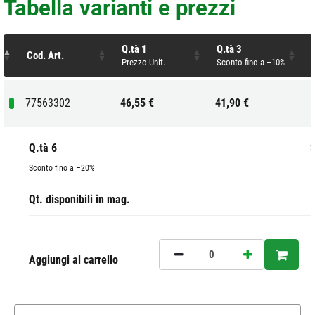
Tabella varianti e prezzi
Q.tà 1
Q.tà 3
Cod. Art.
Prezzo Unit.
Sconto fino a –10%
77563302
46,55 €
41,90 €
Q.tà 6
3
Sconto fino a –20%
Qt. disponibili in mag.
Aggiungi al carrello