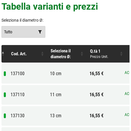
Tabella varianti e prezzi
Seleziona il diametro Ø:
Seleziona il
Q.tà 1
Cod. Art.
diametro Ø:
Prezzo Unit.
ACQ
137100
10 cm
16,55 €
ACQ
137110
11 cm
16,55 €
ACQ
137130
13 cm
16,55 €