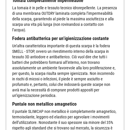
Tomaia completamente impermeabile
La tomaia è in pelle e tessuto tecnico idrorepellente. La presenza
di una membrana OUTDRY laminata completa l’impermeabilità
della scarpa, garantendo al piede la massima asciuttezza e alla
scarpa una vita più lunga (non rovinandosi a contatto con
l’acqua).
Fodera antibatterica per un’igienizzazione costante
Un’altra caratteristica importante di questa scarpa è la fodera
SMELL - STOP, ovvero un rivestimento interno della scarpa in
tessuto 3D antiodore e antibatterico. Ciò vuol dire che tutti i
batteri che potrebbero formarsi all’interno, non trovano
assolutamente un ambiente favorevole alla loro proliferazione e,
per questo, la scarpa risulta sempre igienizzata. Non incorrendo
in rischi di micosi o infezioni, il piede è sempre asciutto e
profumato e, pertanto, colui che indosserà queste scarpe non
avrà mai la necessità di comprare prodotti appositi per
un’igienizzazione periodica.
Puntale non metallico amagnetico
Il puntale SLIMCAP non metallico è completamente amagnetico,
termoisolante, leggero ed elastico per agevolare i movimenti
dell’utilizzatore. Nonostante il suo spessore sia minore del 35%
rispetto agli standard che si trovano sul mercato, la sicurezza è