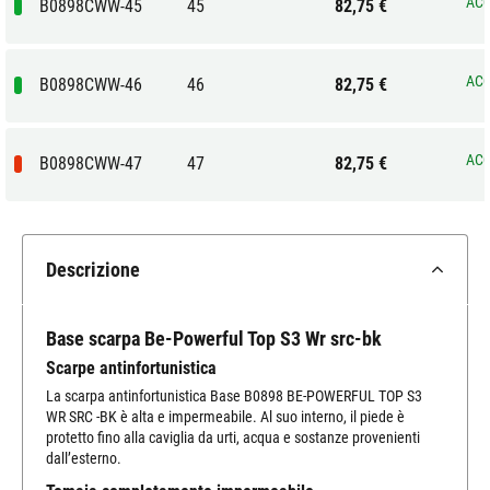
ACQ
B0898CWW-45
45
82,75 €
ACQ
B0898CWW-46
46
82,75 €
ACQ
B0898CWW-47
47
82,75 €
Descrizione
Base scarpa Be-Powerful Top S3 Wr src-bk
Scarpe antinfortunistica
La scarpa antinfortunistica Base B0898 BE-POWERFUL TOP S3
WR SRC -BK è alta e impermeabile. Al suo interno, il piede è
protetto fino alla caviglia da urti, acqua e sostanze provenienti
dall’esterno.