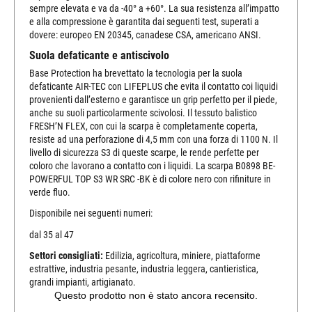
sempre elevata e va da -40° a +60°. La sua resistenza all’impatto
e alla compressione è garantita dai seguenti test, superati a
dovere: europeo EN 20345, canadese CSA, americano ANSI.
Suola defaticante e antiscivolo
Base Protection ha brevettato la tecnologia per la suola
defaticante AIR-TEC con LIFEPLUS che evita il contatto coi liquidi
provenienti dall’esterno e garantisce un grip perfetto per il piede,
anche su suoli particolarmente scivolosi. Il tessuto balistico
FRESH’N FLEX, con cui la scarpa è completamente coperta,
resiste ad una perforazione di 4,5 mm con una forza di 1100 N. Il
livello di sicurezza S3 di queste scarpe, le rende perfette per
coloro che lavorano a contatto con i liquidi. La scarpa B0898 BE-
POWERFUL TOP S3 WR SRC -BK è di colore nero con rifiniture in
verde fluo.
Disponibile nei seguenti numeri:
dal 35 al 47
Settori consigliati:
Edilizia, agricoltura, miniere, piattaforme
estrattive, industria pesante, industria leggera, cantieristica,
grandi impianti, artigianato.