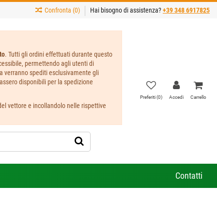
Confronta (
0
)
Hai bisogno di assistenza?
+39 348 6917825
to
. Tutti gli ordini effettuati durante questo
ccessibile, permettendo agli utenti di
ta verranno spediti esclusivamente gli
assero disponibili per la spedizione
Preferiti (
0
)
Accedi
Carrello
l vettore e incollandolo nelle rispettive
Contatti