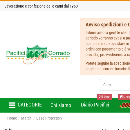
Lavorazione e confezione delle carni dal 1960
Avviso spedizioni e O
Informiamo la gentile client
periodo verranno evasi a pa
continuare ad acquistare in 
ordini con pagamento già ver
prevista, provvederemo a co
Potete seguire la spedizione
pagine dei corrieri incaricat
Il blog!
Linea
CATEGORIE
Diario Pacifici
Chi siamo
Home
Marchi
Base Protection