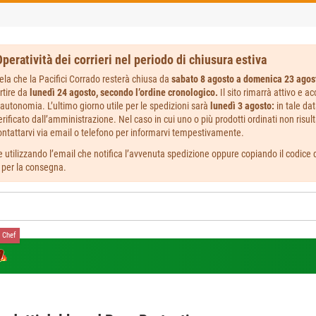
peratività dei corrieri nel periodo di chiusura estiva
ela che la Pacifici Corrado resterà chiusa da
sabato 8 agosto a domenica 23 agos
rtire da
lunedì 24 agosto, secondo l’ordine cronologico.
Il sito rimarrà attivo e a
autonomia. L’ultimo giorno utile per le spedizioni sarà
lunedì 3 agosto:
in tale da
ificato dall’amministrazione. Nel caso in cui uno o più prodotti ordinati non risult
ntattarvi via email o telefono per informarvi tempestivamente.
 utilizzando l’email che notifica l’avvenuta spedizione oppure copiando il codice de
i per la consegna.
 Chef