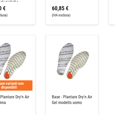
ortunistiche
0 €
60,85 €
clusa)
(IVA esclusa)
une varianti non
disponibili
 Plantare Dry'n Air
Base - Plantare Dry'n Air
onna
Gel modello uomo