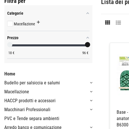
Filtra per
Lista dei p
Categorie
Macellazione
Prezzo
18
€
96
€
Home
Budello per salsiccia e salumi
Macellazione
HACCP prodotti e accessori
Macchinari Professionali
Base -
PVC e Tende separa ambienti
anato
B6300 
Arredo banco e comunicazione