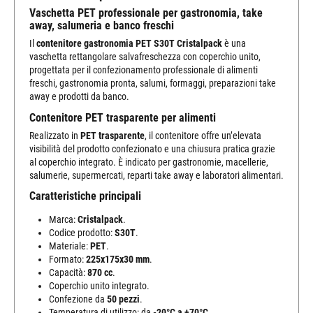
Vaschetta PET professionale per gastronomia, take
away, salumeria e banco freschi
Il
contenitore gastronomia PET S30T Cristalpack
è una
vaschetta rettangolare salvafreschezza con coperchio unito,
progettata per il confezionamento professionale di alimenti
freschi, gastronomia pronta, salumi, formaggi, preparazioni take
away e prodotti da banco.
Contenitore PET trasparente per alimenti
Realizzato in
PET trasparente
, il contenitore offre un’elevata
visibilità del prodotto confezionato e una chiusura pratica grazie
al coperchio integrato. È indicato per gastronomie, macellerie,
salumerie, supermercati, reparti take away e laboratori alimentari.
Caratteristiche principali
Marca:
Cristalpack
.
Codice prodotto:
S30T
.
Materiale:
PET
.
Formato:
225x175x30 mm
.
Capacità:
870 cc
.
Coperchio unito integrato.
Confezione da
50 pezzi
.
Temperatura di utilizzo: da
-20°C a +70°C
.