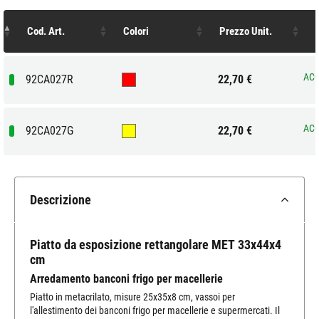
Cod. Art.
Colori
Prezzo Unit.
ACQ
92CA027R
22,70 €
ACQ
92CA027G
22,70 €
Descrizione
Piatto da esposizione rettangolare MET 33x44x4
cm
Arredamento banconi frigo per macellerie
Piatto in metacrilato, misure 25x35x8 cm, vassoi per
l'allestimento dei banconi frigo per macellerie e supermercati. Il