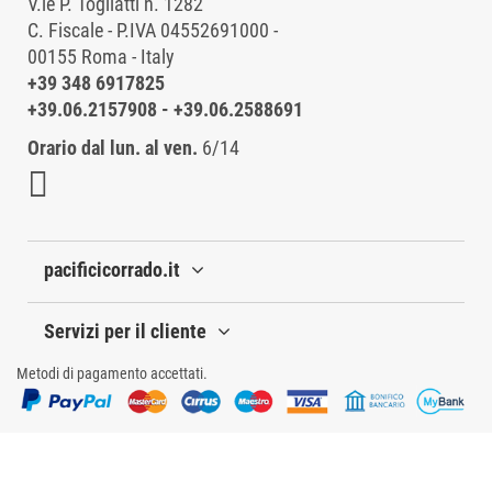
V.le P. Togliatti n. 1282
C. Fiscale - P.IVA 04552691000 -
00155 Roma - Italy
+39 348 6917825
+39.06.2157908
-
+39.06.2588691
Orario dal lun. al ven.
6/14
pacificicorrado.it
Servizi per il cliente
Metodi di pagamento accettati.
© 2025 Pacifici Corrado - V.le P. Togliatti n. 1282 | 00155 - Roma (RM) | P.IVA