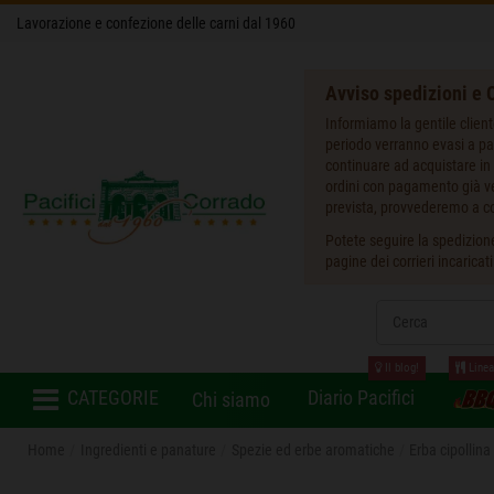
Lavorazione e confezione delle carni dal 1960
Avviso spedizioni e O
Informiamo la gentile client
periodo verranno evasi a pa
continuare ad acquistare in 
ordini con pagamento già ver
prevista, provvederemo a co
Potete seguire la spedizione
pagine dei corrieri incaricat
Il blog!
Linea
CATEGORIE
Diario Pacifici
Chi siamo
Home
Ingredienti e panature
Spezie ed erbe aromatiche
Erba cipollin