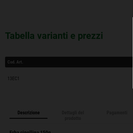
Tabella varianti e prezzi
Cod. Art.
13EC1
Descrizione
Dettagli del
Pagamenti
prodotto
Erba cipollina 150g