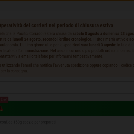
peratività dei corrieri nel periodo di chiusura estiva
ela che la Pacifici Corrado resterà chiusa da
sabato 8 agosto a domenica 23 agos
rtire da
lunedì 24 agosto, secondo l’ordine cronologico.
Il sito rimarrà attivo e a
autonomia. L’ultimo giorno utile per le spedizioni sarà
lunedì 3 agosto:
in tale da
ificato dall’amministrazione. Nel caso in cui uno o più prodotti ordinati non risult
ntattarvi via email o telefono per informarvi tempestivamente.
 utilizzando l’email che notifica l’avvenuta spedizione oppure copiando il codice de
i per la consegna.
 Chef
a conf.da 150g spezie per preparati