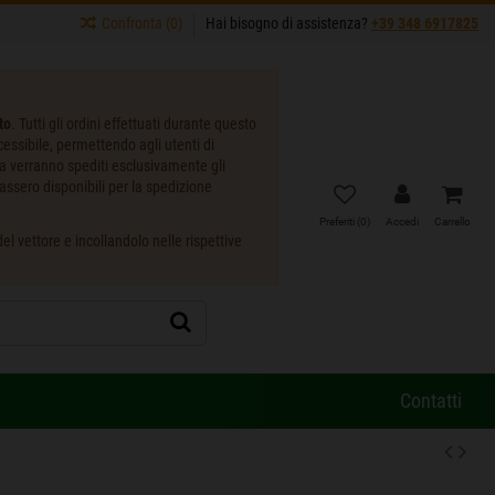
Confronta (
0
)
Hai bisogno di assistenza?
+39 348 6917825
to
. Tutti gli ordini effettuati durante questo
ccessibile, permettendo agli utenti di
ta verranno spediti esclusivamente gli
assero disponibili per la spedizione
Preferiti (
0
)
Accedi
Carrello
l vettore e incollandolo nelle rispettive
Contatti