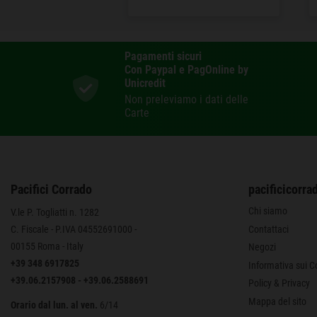
Pagamenti sicuri
Con Paypal e PagOnline by
Unicredit
Non preleviamo i dati delle
Carte
Pacifici Corrado
pacificicorrad
Chi siamo
V.le P. Togliatti n. 1282
Contattaci
C. Fiscale - P.IVA 04552691000 -
00155 Roma - Italy
Negozi
+39 348 6917825
Informativa sui C
+39.06.2157908
-
+39.06.2588691
Policy & Privacy
Mappa del sito
Orario dal lun. al ven.
6/14