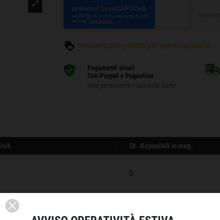
Nessun punto premio per questo prodotto.
Pagamenti sicuri
Con Paypal e Pagaoline
Non preleviamo i dati delle Carte
Unit.
Qt. disponibili in mag.
0