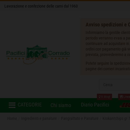
Lavorazione e confezione delle carni dal 1960
Avviso spedizioni e O
Informiamo la gentile client
periodo verranno evasi a pa
continuare ad acquistare in 
ordini con pagamento già ver
prevista, provvederemo a co
Potete seguire la spedizione
pagine dei corrieri incaricat
Il blog!
Linea
CATEGORIE
Diario Pacifici
Chi siamo
Home
Ingredienti e panature
Pangrattato e Panature
Krokantchips gr 