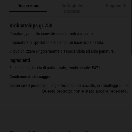
Descrizione
Dettagli del
Pagamenti
prodotto
Krokantchips gr 750
Panature, prodotto innovativo per i pronti a cuocere
Impanatura crispy dal colore bianco, su base riso e patata.
Si può utilizzare singolarmente o associandola ad altre panature.
Ingredienti
Farina di riso, fecola di patate, sale, emulsionante: E471
Condizioni di stoccaggio
conservare il prodotto in luogo fresco, buio e asciutto, in imballaggi chiusi.