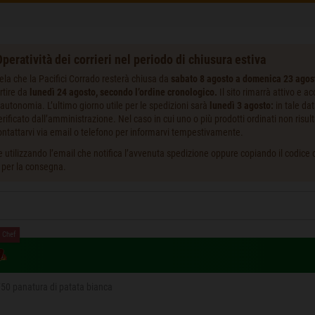
peratività dei corrieri nel periodo di chiusura estiva
ela che la Pacifici Corrado resterà chiusa da
sabato 8 agosto a domenica 23 agos
rtire da
lunedì 24 agosto, secondo l’ordine cronologico.
Il sito rimarrà attivo e a
autonomia. L’ultimo giorno utile per le spedizioni sarà
lunedì 3 agosto:
in tale da
ificato dall’amministrazione. Nel caso in cui uno o più prodotti ordinati non risult
ntattarvi via email o telefono per informarvi tempestivamente.
 utilizzando l’email che notifica l’avvenuta spedizione oppure copiando il codice de
i per la consegna.
 Chef
750 panatura di patata bianca