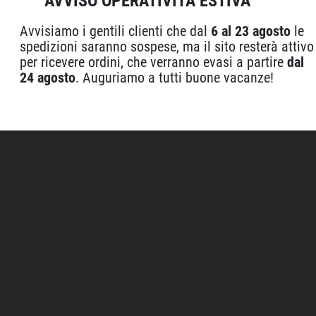
AVVISO OPERATIVITÀ ESTIVA
Spedizioni Express
Reso, Recesso
24/48h
Avvisiamo i gentili clienti che dal
6 al 23 agosto
le
spedizioni saranno sospese, ma il sito resterà attivo
per ricevere ordini, che verranno evasi a partire
dal
24 agosto
. Auguriamo a tutti buone vacanze!