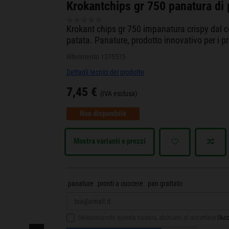
Krokantchips gr 750 panatura di 
Krokant chips gr 750 impanatura crispy dal co
patata. Panature, prodotto innovativo per i p
Riferimento
1375575
Dettagli tecnici del prodotto
7,45 €
(IVA esclusa)
Non disponibile
Mostra varianti e prezzi
panature
pronti a cuocere
pan grattato
Selezionando questa casella, dichiaro di accettare
l’Ac