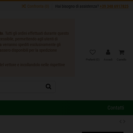
Confronta (
0
)
Hai bisogno di assistenza?
+39 348 6917825
to
. Tutti gli ordini effettuati durante questo
ccessibile, permettendo agli utenti di
ta verranno spediti esclusivamente gli
assero disponibili per la spedizione
Preferiti (
0
)
Accedi
Carrello
l vettore e incollandolo nelle rispettive
Contatti