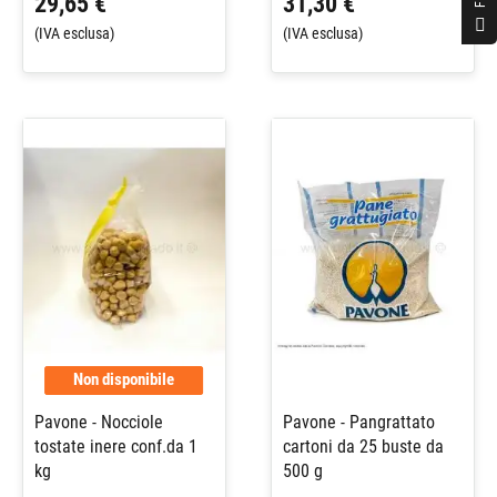
29,65 €
31,30 €
F
I
L
T
E
(IVA esclusa)
(IVA esclusa)
Non disponibile
Pavone - Nocciole
Pavone - Pangrattato
tostate inere conf.da 1
cartoni da 25 buste da
kg
500 g