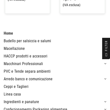
(IVA esclusa)
Home
Budello per salsiccia e salumi
R
Macellazione
F
I
L
T
E
HACCP prodotti e accessori
Macchinari Professionali
PVC e Tende separa ambienti
Arredo banco e comunicazione
Ceppi e Taglieri
Linea casa
Ingredienti e panature
Confezionamento Packaging alimentare