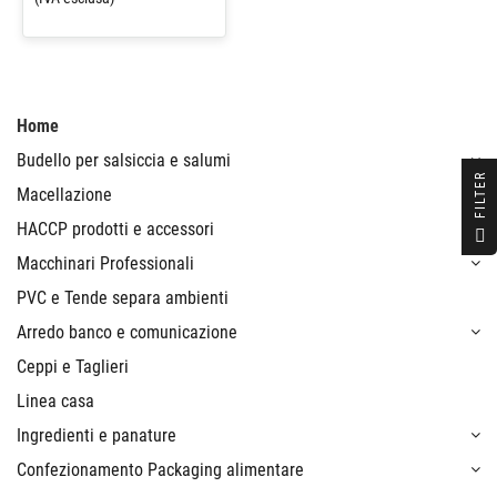
Home
Budello per salsiccia e salumi
R
Macellazione
F
I
L
T
E
HACCP prodotti e accessori
Macchinari Professionali
PVC e Tende separa ambienti
Arredo banco e comunicazione
Ceppi e Taglieri
Linea casa
Ingredienti e panature
Confezionamento Packaging alimentare