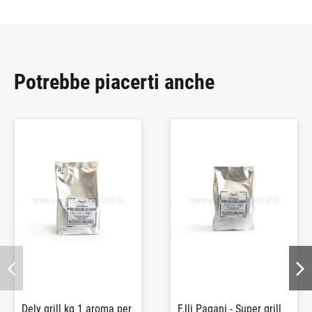
Potrebbe piacerti anche
Dely grill kg 1 aroma per
F.lli Pagani - Super grill