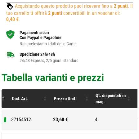
Acquistando questo prodotto puoi ricevere fino a
2
punti
. Il
tuo carrello ti offrirà
2
punti
convertibili in un voucher di:
0,40 €
.
Pagamenti sicuri
Con Paypal e Pagaoline
Non preleviamo i dati delle Carte
Spedizione 24h/48h
24/48 Express, 2/5 giorni standard
Tabella varianti e prezzi
Qt. disponibili in
Cod. Art.
Prezzo Unit.
mag.
37154512
23,60 €
4