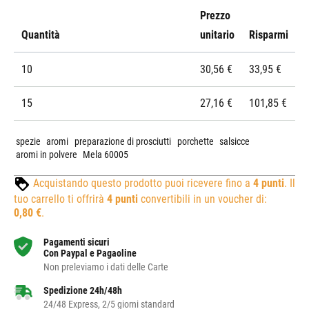
Prezzo
Quantità
unitario
Risparmi
10
30,56 €
33,95 €
15
27,16 €
101,85 €
spezie
aromi
preparazione di prosciutti
porchette
salsicce
aromi in polvere
Mela 60005
Acquistando questo prodotto puoi ricevere fino a
4
punti
. Il
tuo carrello ti offrirà
4
punti
convertibili in un voucher di:
0,80 €
.
Pagamenti sicuri
Con Paypal e Pagaoline
Non preleviamo i dati delle Carte
Spedizione 24h/48h
24/48 Express, 2/5 giorni standard