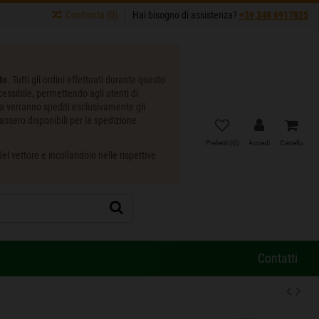
Confronta (
0
)
Hai bisogno di assistenza?
+39 348 6917825
to
. Tutti gli ordini effettuati durante questo
ccessibile, permettendo agli utenti di
ta verranno spediti esclusivamente gli
assero disponibili per la spedizione
Preferiti (
0
)
Accedi
Carrello
l vettore e incollandolo nelle rispettive
Contatti