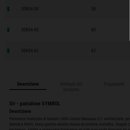
30854-58
58
30854-60
60
30854-62
62
Descrizione
Dettagli del
Pagamenti
prodotto
Sir - pantalone SYMBOL
Descrizione
Pantalone realizzato in tessuto 100% Cotone Massaua 2/1 sanforizzato, peso 
laterali a filetto, tasca gamba sinistra chiusa da bottone metallico. Doppie 
nel tempo. Adatto a proteggere l'operatore da tutti quei rischi derivanti da