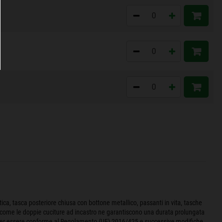
ca, tasca posteriore chiusa con bottone metallico, passanti in vita, tasche
ure come le doppie cuciture ad incastro ne garantiscono una durata prolungata
zato per essere conforme al Regolamento (UE) 2016/425 e successive modifiche