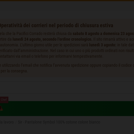
peratività dei corrieri nel periodo di chiusura estiva
ela che la Pacifici Corrado resterà chiusa da
sabato 8 agosto a domenica 23 agos
rtire da
lunedì 24 agosto, secondo l’ordine cronologico.
Il sito rimarrà attivo e a
autonomia. L’ultimo giorno utile per le spedizioni sarà
lunedì 3 agosto:
in tale da
ificato dall’amministrazione. Nel caso in cui uno o più prodotti ordinati non risult
ntattarvi via email o telefono per informarvi tempestivamente.
 utilizzando l’email che notifica l’avvenuta spedizione oppure copiando il codice de
i per la consegna.
 Chef
a lavoro
Sir - Pantalone Symbol 100% cotone colore bianco