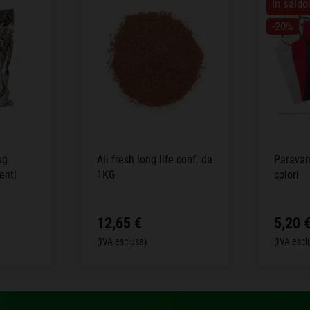
In saldo
-20%
kg
Ali fresh long life conf. da
Paravant
enti
1KG
colori
12,65 €
5,20 
(IVA esclusa)
(IVA escl