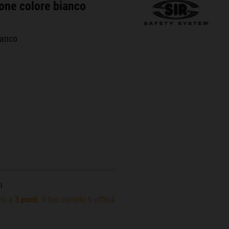
one colore bianco
ianco
l
ino a
3
punti
. Il tuo carrello ti offrirà