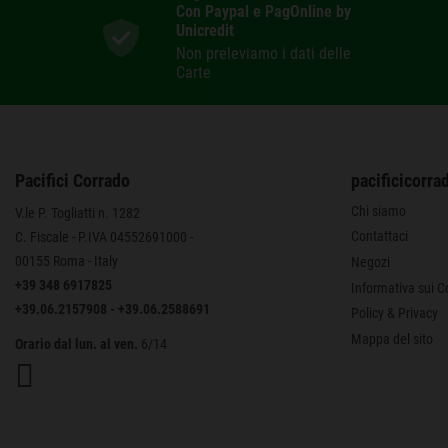
Con Paypal e PagOnline by
Unicredit
Non preleviamo i dati delle
Carte
Pacifici Corrado
pacificicorrad
Chi siamo
V.le P. Togliatti n. 1282
Contattaci
C. Fiscale - P.IVA 04552691000 -
00155 Roma - Italy
Negozi
+39 348 6917825
Informativa sui C
+39.06.2157908
-
+39.06.2588691
Policy & Privacy
Mappa del sito
Orario dal lun. al ven.
6/14