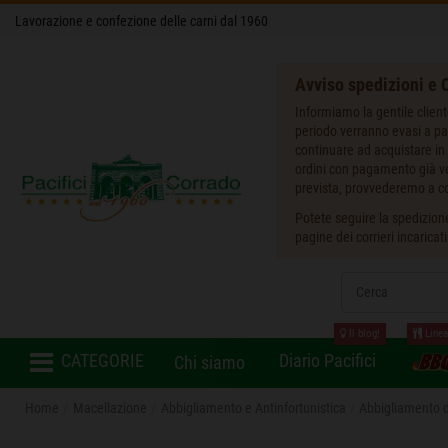
Lavorazione e confezione delle carni dal 1960
Avviso spedizioni e O
Informiamo la gentile client
periodo verranno evasi a pa
continuare ad acquistare in 
ordini con pagamento già ver
prevista, provvederemo a co
Potete seguire la spedizione
pagine dei corrieri incaricat
Il blog!
Linea
CATEGORIE
Diario Pacifici
Chi siamo
Home
Macellazione
Abbigliamento e Antinfortunistica
Abbigliamento d