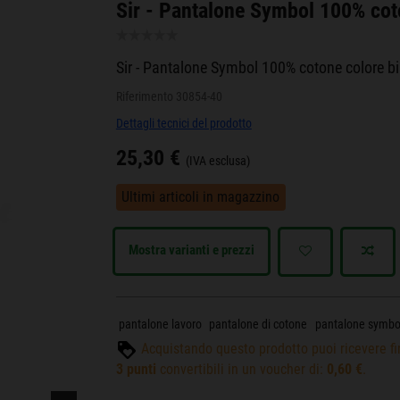
Sir - Pantalone Symbol 100% cot
Sir - Pantalone Symbol 100% cotone colore b
Riferimento
30854-40
Dettagli tecnici del prodotto
25,30 €
(IVA esclusa)
Ultimi articoli in magazzino
Mostra varianti e prezzi
pantalone lavoro
pantalone di cotone
pantalone symbo
Acquistando questo prodotto puoi ricevere f
3
punti
convertibili in un voucher di:
0,60 €
.