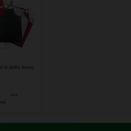
!
i in stoffa diversi
€
6,50 €
usa)