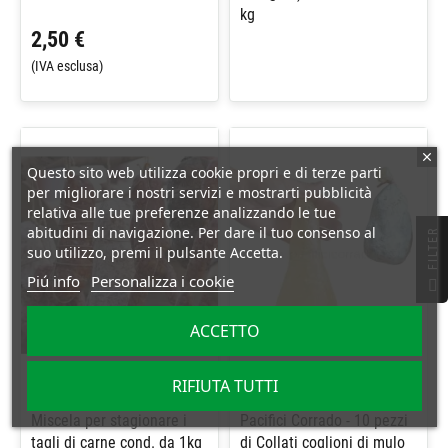
kg
2,50 €
(IVA esclusa)
Questo sito web utilizza cookie propri e di terze parti
per migliorare i nostri servizi e mostrarti pubblicità
relativa alle tue preferenze analizzando le tue
abitudini di navigazione. Per dare il tuo consenso al
R
suo utilizzo, premi il pulsante Accetta.
F
I
L
T
E
Piú info
Personalizza i cookie
ACCETTO
RIFIUTA TUTTI
Miscela per stagionare i
Pacifici Corrado - 10 pezzi
tagli di carne cond. da 1kg
di Collati coglioni di mulo