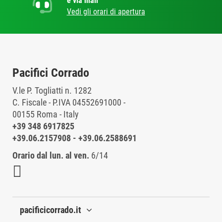
e via mail
Vedi gli orari di apertura
Pacifici Corrado
V.le P. Togliatti n. 1282
C. Fiscale - P.IVA 04552691000 -
00155 Roma - Italy
+39 348 6917825
+39.06.2157908
-
+39.06.2588691
Orario dal lun. al ven.
6/14
pacificicorrado.it