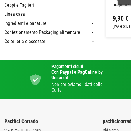
preparazi
Ceppi e Taglieri
Linea casa
9,90 €
Ingredienti e panature
(IVA esclus
Confezionamento Packaging alimentare
Coltelleria e accessori
Pagamenti sicuri
Con Paypal e PagOnline by
Unicredit
Non preleviamo i dati delle
Carte
Pacifici Corrado
pacificicorrad
Chi siamo
V.le P. Togliatti n. 1282