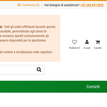
Confronta (
0
)
Hai bisogno di assistenza?
+39 348 6917825
to
. Tutti gli ordini effettuati durante questo
ccessibile, permettendo agli utenti di
ta verranno spediti esclusivamente gli
assero disponibili per la spedizione
Preferiti (
0
)
Accedi
Carrello
l vettore e incollandolo nelle rispettive
Contatti