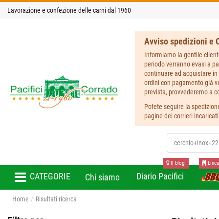
Lavorazione e confezione delle carni dal 1960
Avviso spedizioni e O
Informiamo la gentile client
periodo verranno evasi a pa
continuare ad acquistare in 
ordini con pagamento già ver
prevista, provvederemo a co
Potete seguire la spedizione
pagine dei corrieri incaricat
Il blog!
Linea
CATEGORIE
Diario Pacifici
Chi siamo
Home
Risultati ricerca