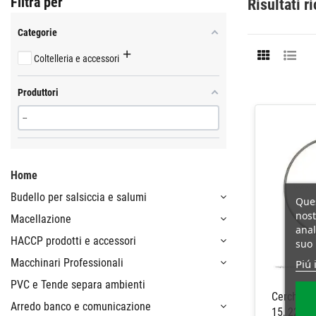
Filtra per
Risultati r
Categorie
Coltelleria e accessori
Produttori
Home
Budello per salsiccia e salumi
Ques
nost
Macellazione
anal
HACCP prodotti e accessori
suo 
Macchinari Professionali
Piú 
PVC e Tende separa ambienti
Cerchio i
Arredo banco e comunicazione
15, 22 cm